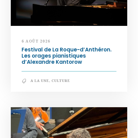
6 AOÛT 2026
Festival de La Roque-d’Anthéron.
Les orages pianistiques
d’Alexandre Kantorow
A LA UNE
,
CULTURE