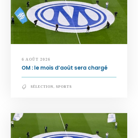
6 AOÛT 2026
OM : le mois d’août sera chargé
SÉLECTION
,
SPORTS