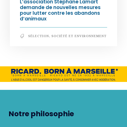
L’association Stéphane Lamart
demande de nouvelles mesures
pour lutter contre les abandons
d’animaux
SÉLECTION
,
SOCIÉTÉ ET ENVIRONNEMENT
Notre philosophie