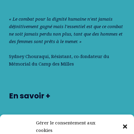
« Le combat pour la dignité humaine n’est jamais
déﬁnitivement gagné mais l’essentiel est que ce combat
ne soit jamais perdu non plus, tant que des hommes et
des femmes sont prêts à le mener. »
Sydney Chouraqui
, Résistant, co-fondateur du
Mémorial du Camp des Milles
En savoir +
Nos partenaires
Gérer le consentement aux
cookies