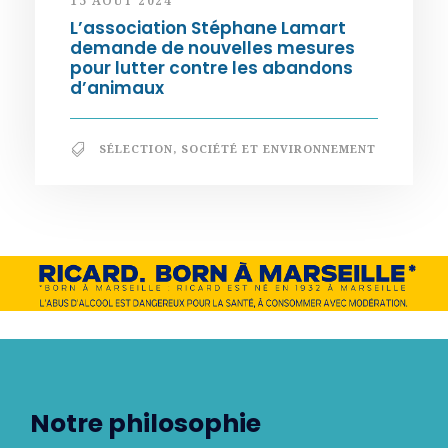
15 AOÛT 2024
L’association Stéphane Lamart
demande de nouvelles mesures
pour lutter contre les abandons
d’animaux
SÉLECTION
,
SOCIÉTÉ ET ENVIRONNEMENT
Notre philosophie