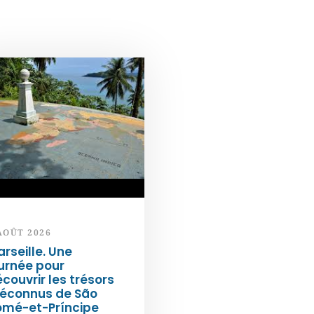
AOÛT 2026
rseille. Une
urnée pour
couvrir les trésors
éconnus de São
omé-et-Príncipe