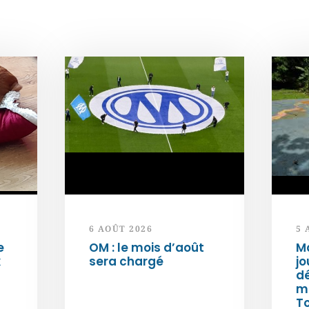
6 AOÛT 2026
5 
e
OM : le mois d’août
Ma
x
sera chargé
jo
dé
m
T