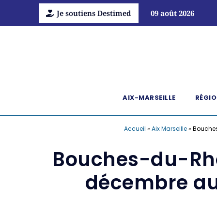
Je soutiens Destimed
09 août 2026
AIX-MARSEILLE
RÉGIO
Accueil
»
Aix Marseille
»
Bouches
Bouches-du-Rhôn
décembre au