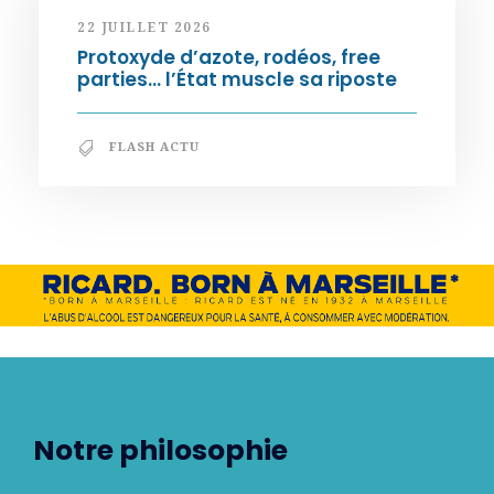
22 JUILLET 2026
Protoxyde d’azote, rodéos, free
parties… l’État muscle sa riposte
FLASH ACTU
Notre philosophie