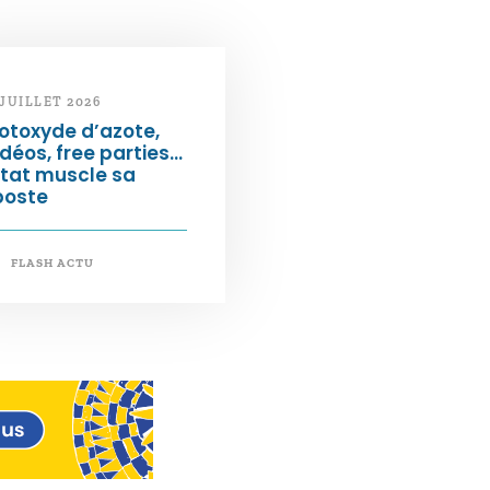
 JUILLET 2026
otoxyde d’azote,
déos, free parties…
État muscle sa
poste
FLASH ACTU