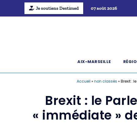
Je soutiens Destimed
07 août 2026
AIX-MARSEILLE
RÉGIO
Accueil
»
non classés
»
Brexit :
Brexit : le Pa
« immédiate » d