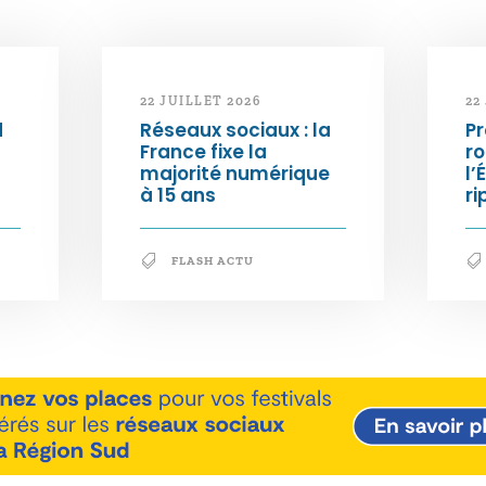
22 JUILLET 2026
22
d
Réseaux sociaux : la
Pr
France fixe la
ro
majorité numérique
l’
à 15 ans
ri
FLASH ACTU