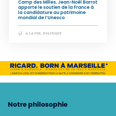
Camp des Milles. Jean-Noël Barrot
apporte le soutien de la France à
la candidature au patrimoine
mondial de l’Unesco
A LA UNE
,
POLITIQUE
Notre philosophie