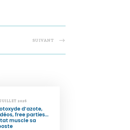
SUIVANT
 JUILLET 2026
otoxyde d’azote,
déos, free parties…
État muscle sa
poste