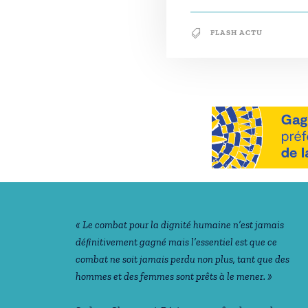
FLASH ACTU
Notre philosophie
« Le combat pour la dignité humaine n’est jamais
déﬁnitivement gagné mais l’essentiel est que ce
combat ne soit jamais perdu non plus, tant que des
hommes et des femmes sont prêts à le mener. »