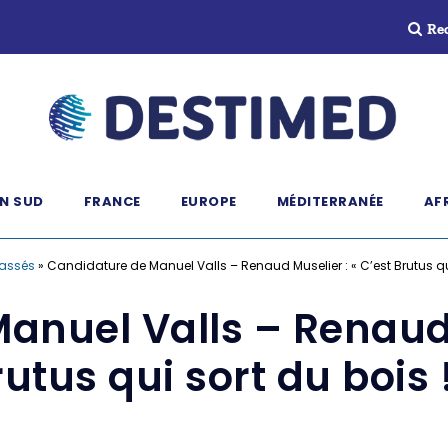
Re
N SUD
FRANCE
EUROPE
MÉDITERRANÉE
AF
lassés
»
Candidature de Manuel Valls – Renaud Muselier : « C’est Brutus qui
anuel Valls – Renaud M
utus qui sort du bois 