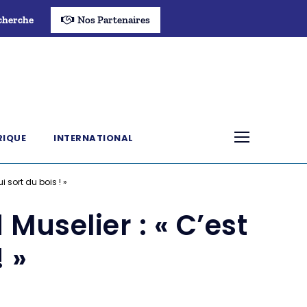
cherche
Nos Partenaires
RIQUE
INTERNATIONAL
 sort du bois ! »
uselier : « C’est
! »