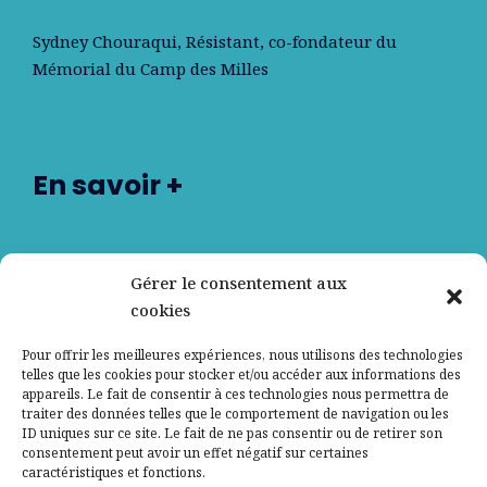
Sydney Chouraqui
, Résistant, co-fondateur du
Mémorial du Camp des Milles
En savoir +
Nos partenaires
Gérer le consentement aux
cookies
Qui sommes-nous ?
Pour offrir les meilleures expériences, nous utilisons des technologies
telles que les cookies pour stocker et/ou accéder aux informations des
Contactez-nous
appareils. Le fait de consentir à ces technologies nous permettra de
traiter des données telles que le comportement de navigation ou les
ID uniques sur ce site. Le fait de ne pas consentir ou de retirer son
Mentions légales
consentement peut avoir un effet négatif sur certaines
caractéristiques et fonctions.