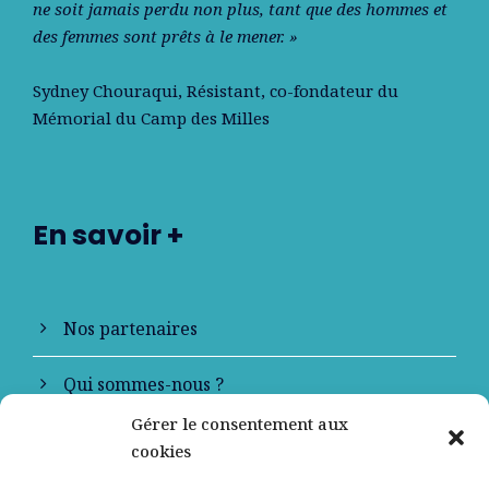
ne soit jamais perdu non plus, tant que des hommes et
des femmes sont prêts à le mener. »
Sydney Chouraqui
, Résistant, co-fondateur du
Mémorial du Camp des Milles
En savoir +
Nos partenaires
Qui sommes-nous ?
Gérer le consentement aux
Contactez-nous
cookies