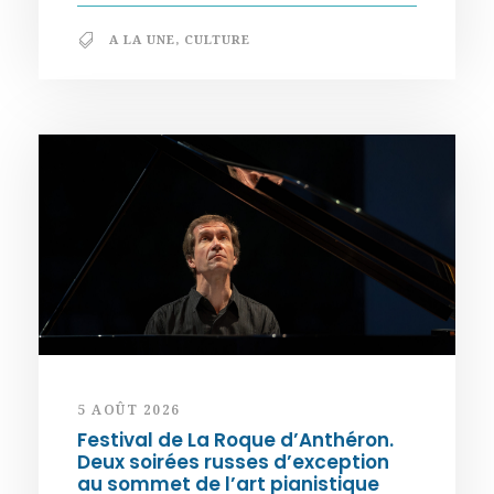
A LA UNE
,
CULTURE
5 AOÛT 2026
Festival de La Roque d’Anthéron.
Deux soirées russes d’exception
au sommet de l’art pianistique