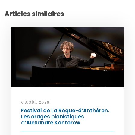
Articles similaires
6 AOÛT 2026
Festival de La Roque-d’Anthéron.
Les orages pianistiques
d’Alexandre Kantorow