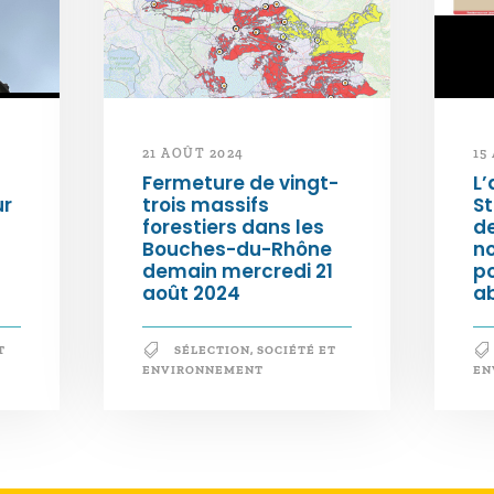
21 AOÛT 2024
15
Fermeture de vingt-
L’
ur
trois massifs
S
forestiers dans les
d
Bouches-du-Rhône
n
demain mercredi 21
po
août 2024
a
T
SÉLECTION
,
SOCIÉTÉ ET
ENVIRONNEMENT
EN