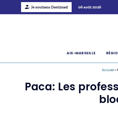
Je soutiens Destimed
06 août 2026
AIX-MARSEILLE
RÉGIO
Accueil
»
Paca: Les profes
blo