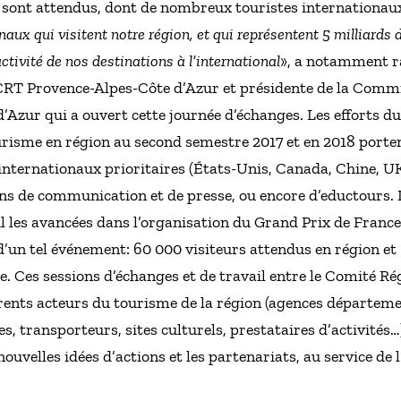
 sont attendus, dont de nombreux touristes internationaux
naux qui visitent notre région, et qui représentent 5 milliards d
activité de nos destinations à l’international
», a notamment ra
CRT Provence-Alpes-Côte d’Azur et présidente de la Commi
’Azur qui a ouvert cette journée d’échanges. Les efforts 
urisme en région au second semestre 2017 et en 2018 porten
internationaux prioritaires (États-Unis, Canada, Chine, U
ons de communication et de presse, ou encore d’eductours. 
 les avancées dans l’organisation du Grand Prix de France-
 d’un tel événement: 60 000 visiteurs attendus en région et
e. Ces sessions d’échanges et de travail entre le Comité R
érents acteurs du tourisme de la région (agences départemen
s, transporteurs, sites culturels, prestataires d’activités…
nouvelles idées d’actions et les partenariats, au service de 