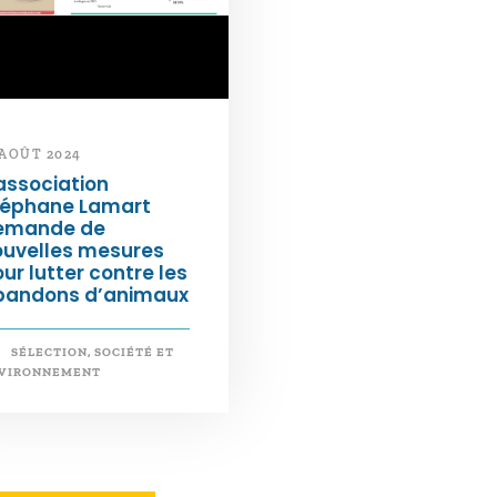
 AOÛT 2024
association
téphane Lamart
emande de
ouvelles mesures
ur lutter contre les
bandons d’animaux
SÉLECTION
,
SOCIÉTÉ ET
VIRONNEMENT