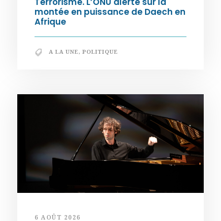
Terrorisme. L’ONU alerte sur la
montée en puissance de Daech en
Afrique
A LA UNE
,
POLITIQUE
6 AOÛT 2026