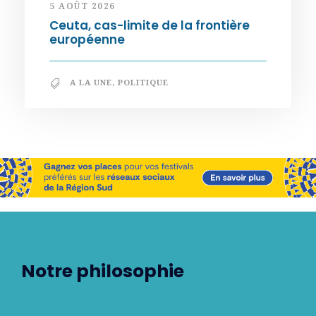
5 AOÛT 2026
Ceuta, cas-limite de la frontière
européenne
A LA UNE
,
POLITIQUE
Notre philosophie