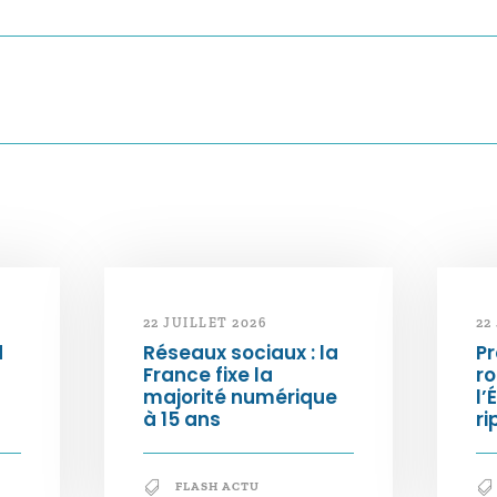
22 JUILLET 2026
22
d
Réseaux sociaux : la
Pr
France fixe la
ro
majorité numérique
l’
à 15 ans
ri
FLASH ACTU