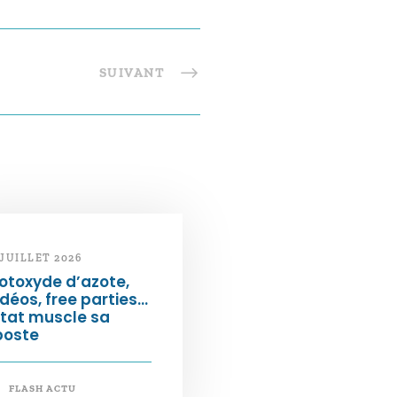
SUIVANT
 JUILLET 2026
otoxyde d’azote,
déos, free parties…
État muscle sa
poste
FLASH ACTU