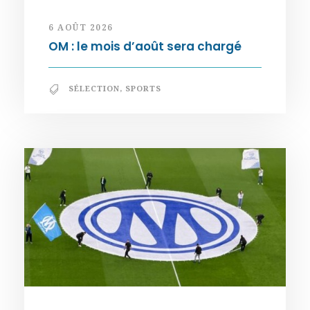
6 AOÛT 2026
OM : le mois d’août sera chargé
SÉLECTION
,
SPORTS