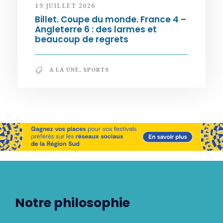
19 JUILLET 2026
Billet. Coupe du monde. France 4 –
Angleterre 6 : des larmes et
beaucoup de regrets
A LA UNE
,
SPORTS
Notre philosophie