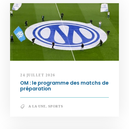
24 JUILLET 2026
OM : le programme des matchs de
préparation
A LA UNE
,
SPORTS