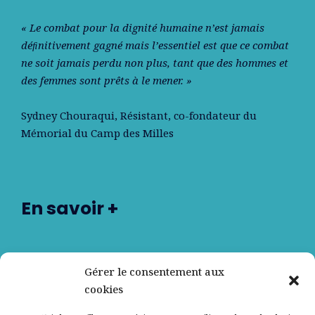
« Le combat pour la dignité humaine n’est jamais
déﬁnitivement gagné mais l’essentiel est que ce combat
ne soit jamais perdu non plus, tant que des hommes et
des femmes sont prêts à le mener. »
Sydney Chouraqui
, Résistant, co-fondateur du
Mémorial du Camp des Milles
En savoir +
Nos partenaires
Gérer le consentement aux
cookies
Qui sommes-nous ?