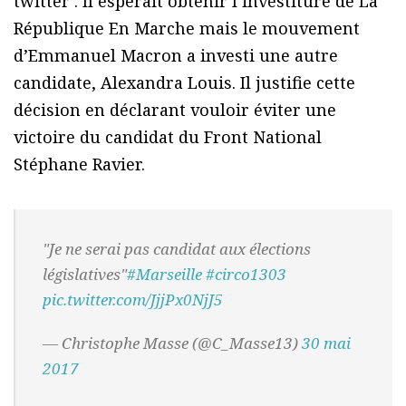
twitter . Il espérait obtenir l’investiture de La
République En Marche mais le mouvement
d’Emmanuel Macron a investi une autre
candidate, Alexandra Louis. Il justifie cette
décision en déclarant vouloir éviter une
victoire du candidat du Front National
Stéphane Ravier.
"Je ne serai pas candidat aux élections
législatives"
#Marseille
#circo1303
pic.twitter.com/JjjPx0NjJ5
— Christophe Masse (@C_Masse13)
30 mai
2017