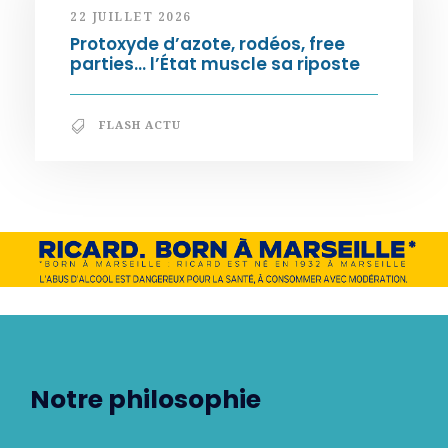
22 JUILLET 2026
Protoxyde d’azote, rodéos, free
parties… l’État muscle sa riposte
FLASH ACTU
Notre philosophie