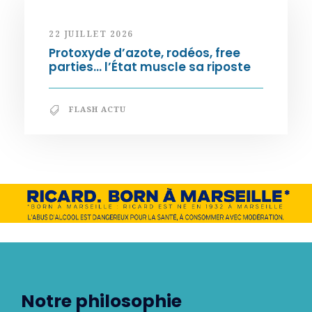
22 JUILLET 2026
Protoxyde d’azote, rodéos, free
parties… l’État muscle sa riposte
FLASH ACTU
Notre philosophie