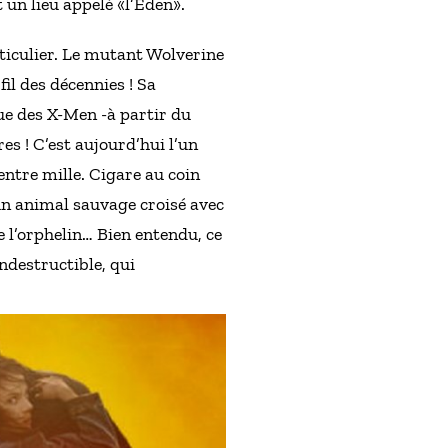
un lieu appelé «l’Eden».
ticulier. Le mutant Wolverine
l des décennies ! Sa
e des X-Men -à partir du
s ! C’est aujourd’hui l’un
entre mille. Cigare au coin
un animal sauvage croisé avec
e l’orphelin… Bien entendu, ce
ndestructible, qui