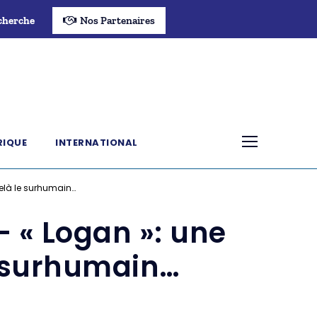
cherche
Nos Partenaires
RIQUE
INTERNATIONAL
elà le surhumain…
 « Logan »: une
e surhumain…