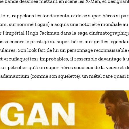
e bande dessinée mettant en scène les X-Men, et désignant 
 loin, rappelons les fondamentaux de ce super-héros si par
om, surnommé Logan) a acquis une notoriété mondiale au fi
ar l’impérial Hugh Jackman dans la saga cinématographiqu
sa encore le prestige du super-héros aux griffes légendaire
ulaires. Son look fait de lui un personnage reconnaissable 
 et «rouflaquettes» improbables, il ressemble davantage à 
eur pétrolier qu’à un super-héros soucieux de la veuve et d
n adamantium (comme son squelette), un métal rare quasi i