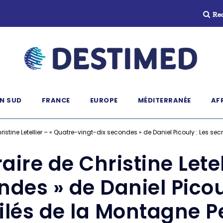
Re
N SUD
FRANCE
EUROPE
MÉDITERRANÉE
AF
ristine Letellier – « Quatre-vingt-dix secondes » de Daniel Picouly : Les se
aire de Christine Lete
des » de Daniel Picou
ilés de la Montagne P