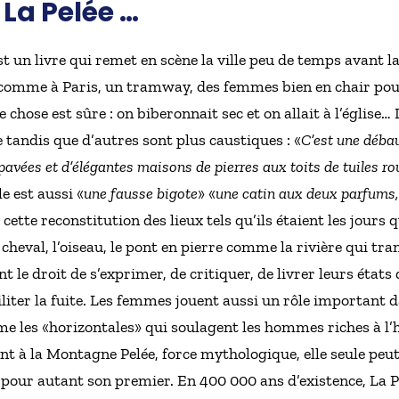
 La Pelée …
st un livre qui remet en scène la ville peu de temps avant la
comme à Paris, un tramway, des femmes bien en chair pour 
chose est sûre : on biberonnait sec et on allait à l’église… 
e tandis que d’autres sont plus caustiques : «
C’est une débau
avées et d’élégantes maisons de pierres aux toits de tuiles r
le est aussi «
une fausse bigote
» «
une catin aux deux parfums, el
tte reconstitution des lieux tels qu’ils étaient les jours q
e cheval, l’oiseau, le pont en pierre comme la rivière qui tra
 le droit de s’exprimer, de critiquer, de livrer leurs états
iliter la fuite. Les femmes jouent aussi un rôle important d
 les «horizontales» qui soulagent les hommes riches à l’he
nt à la Montagne Pelée, force mythologique, elle seule peut
t pour autant son premier. En 400 000 ans d’existence, La Pe