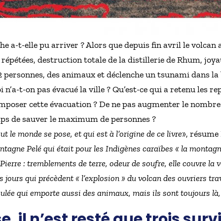
 a-t-elle pu arriver ? Alors que depuis fin avril le volcan
 répétées, destruction totale de la distillerie de Rhum, joyau
2 personnes, des animaux et déclenche un tsunami dans la ba
 n’a-t-on pas évacué la ville ? Qu’est-ce qui a retenu les r
’imposer cette évacuation ? De ne pas augmenter le nombre
temps de sauver le maximum de personnes ?
ut le monde se pose, et qui est à l’origine de ce livre
», résume 
tagne Pelé qui était pour les Indigènes caraïbes « la montagne
erre : tremblements de terre, odeur de soufre, elle couvre la vil
s jours qui précèdent « l’explosion » du volcan des ouvriers trav
lée qui emporte aussi des animaux, mais ils sont toujours là, i
, il n’est resté que trois sur