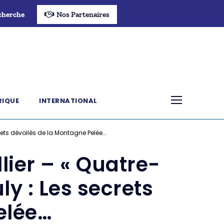
cherche
Nos Partenaires
RIQUE
INTERNATIONAL
crets dévoilés de la Montagne Pelée…
llier – « Quatre-
ly : Les secrets
elée…