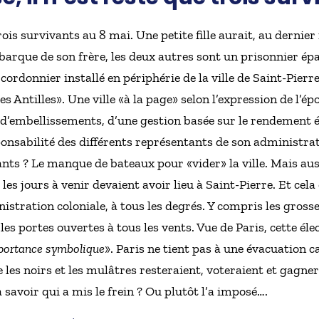
trois survivants au 8 mai. Une petite fille aurait, au derni
 barque de son frère, les deux autres sont un prisonnier ép
ordonnier installé en périphérie de la ville de Saint-Pierre
es Antilles». Une ville «à la page» selon l’expression de l’é
’embellissements, d’une gestion basée sur le rendement éc
ponsabilité des différents représentants de son administrati
ts ? Le manque de bateaux pour «vider» la ville. Mais aussi
 les jours à venir devaient avoir lieu à Saint-Pierre. Et cel
istration coloniale, à tous les degrés. Y compris les gross
les portes ouvertes à tous les vents. Vue de Paris, cette élec
mportance symbolique
». Paris ne tient pas à une évacuation c
e les noirs et les mulâtres resteraient, voteraient et gagne
à savoir qui a mis le frein ? Ou plutôt l’a imposé….