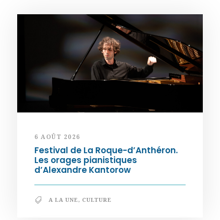
6 AOÛT 2026
Festival de La Roque-d’Anthéron.
Les orages pianistiques
d’Alexandre Kantorow
A LA UNE
,
CULTURE