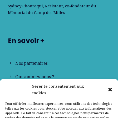
Sydney Chouraqui
, Résistant, co-fondateur du
Mémorial du Camp des Milles
En savoir +
Nos partenaires
Qui sommes-nous ?
Gérer le consentement aux
Contactez-nous
cookies
Mentions légales
Pour offrir les meilleures expériences, nous utilisons des technologies
telles que les cookies pour stocker et/ou accéder aux informations des
appareils. Le fait de consentir à ces technologies nous permettra de
Politique de confidentialité
traiter des données telles que le comportement de navigation ou les