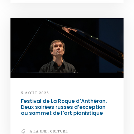
5 AOÛT 2026
Festival de La Roque d’Anthéron.
Deux soirées russes d’exception
au sommet de l’art pianistique
A LA UNE
,
CULTURE