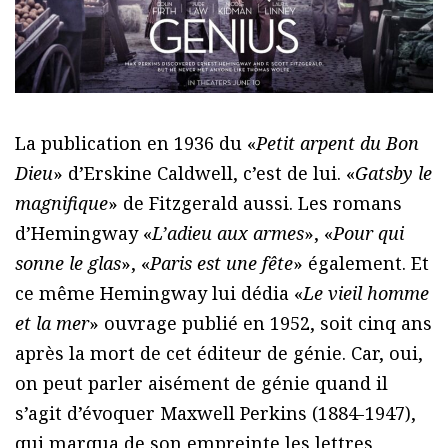
La publication en 1936 du «
Petit arpent du Bon
Dieu
» d’Erskine Caldwell, c’est de lui. «
Gatsby le
magnifique
» de Fitzgerald aussi. Les romans
d’Hemingway «
L’adieu aux armes
», «
Pour qui
sonne le glas
», «
Paris est une fête
» également. Et
ce même Hemingway lui dédia «
Le vieil homme
et la mer
» ouvrage publié en 1952, soit cinq ans
après la mort de cet éditeur de génie. Car, oui,
on peut parler aisément de génie quand il
s’agit d’évoquer Maxwell Perkins (1884-1947),
qui marqua de son empreinte les lettres