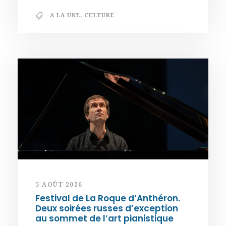
A LA UNE
,
CULTURE
5 AOÛT 2026
Festival de La Roque d’Anthéron.
Deux soirées russes d’exception
au sommet de l’art pianistique