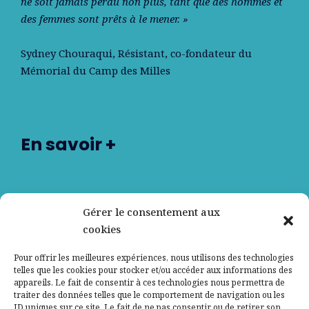
ne soit jamais perdu non plus, tant que des hommes et
des femmes sont prêts à le mener. »
Sydney Chouraqui
, Résistant, co-fondateur du
Mémorial du Camp des Milles
En savoir +
Nos partenaires
Gérer le consentement aux
cookies
Qui sommes-nous ?
Pour offrir les meilleures expériences, nous utilisons des technologies
telles que les cookies pour stocker et/ou accéder aux informations des
Contactez-nous
appareils. Le fait de consentir à ces technologies nous permettra de
traiter des données telles que le comportement de navigation ou les
ID uniques sur ce site. Le fait de ne pas consentir ou de retirer son