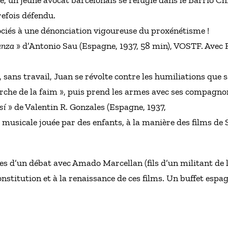
, un jeune avocat barcelonais se réfugie dans le Barrio C
refois défendu.
iés à une dénonciation vigoureuse du proxénétisme !
anza
» d’Antonio Sau (Espagne, 1937, 58 min), VOSTF. Avec 
 sans travail, Juan se révolte contre les humiliations que 
arche de la faim », puis prend les armes avec ses compagno
sí
» de Valentin R. Gonzales (Espagne, 1937,
musicale jouée par des enfants, à la manière des films de
es d’un débat avec Amado Marcellan (fils d’un militant de l
nstitution et à la renaissance de ces films. Un buffet espa