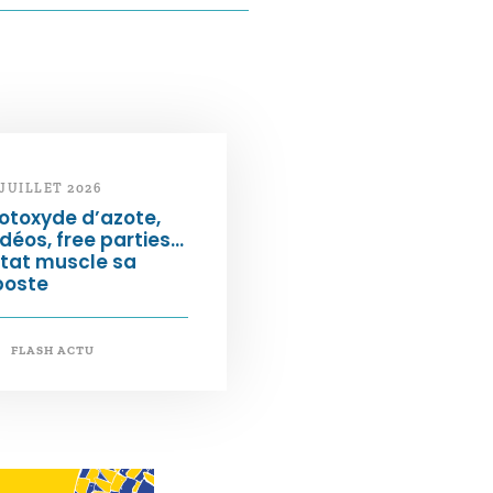
 JUILLET 2026
otoxyde d’azote,
déos, free parties…
État muscle sa
poste
FLASH ACTU