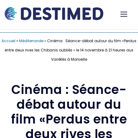
Accueil
»
Méditerranée
»
Cinéma : Séance-débat autour du film «Perdus
entre deux rives les Chibanis oubliés » le 14 novembre à 21 heures aux
Variétés à Marseille
Cinéma : Séance-
débat autour du
film «Perdus entre
deux rives les