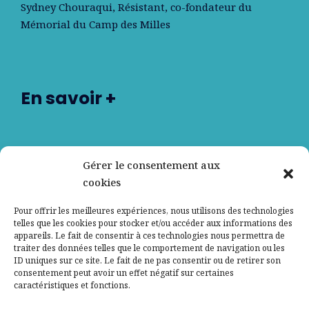
Sydney Chouraqui
, Résistant, co-fondateur du
Mémorial du Camp des Milles
En savoir +
Nos partenaires
Gérer le consentement aux
cookies
Qui sommes-nous ?
Pour offrir les meilleures expériences, nous utilisons des technologies
telles que les cookies pour stocker et/ou accéder aux informations des
Contactez-nous
appareils. Le fait de consentir à ces technologies nous permettra de
traiter des données telles que le comportement de navigation ou les
ID uniques sur ce site. Le fait de ne pas consentir ou de retirer son
Mentions légales
consentement peut avoir un effet négatif sur certaines
caractéristiques et fonctions.
Politique de confidentialité