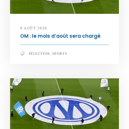
6 AOÛT 2026
OM : le mois d’août sera chargé
SÉLECTION
,
SPORTS