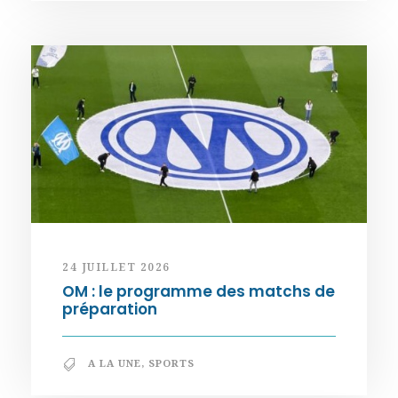
24 JUILLET 2026
OM : le programme des matchs de
préparation
A LA UNE
,
SPORTS