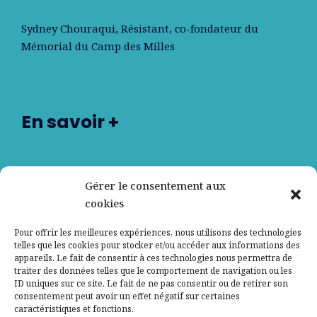
Sydney Chouraqui
, Résistant, co-fondateur du
Mémorial du Camp des Milles
En savoir +
Nos partenaires
Gérer le consentement aux
cookies
Qui sommes-nous ?
Pour offrir les meilleures expériences, nous utilisons des technologies
telles que les cookies pour stocker et/ou accéder aux informations des
Contactez-nous
appareils. Le fait de consentir à ces technologies nous permettra de
traiter des données telles que le comportement de navigation ou les
ID uniques sur ce site. Le fait de ne pas consentir ou de retirer son
Mentions légales
consentement peut avoir un effet négatif sur certaines
caractéristiques et fonctions.