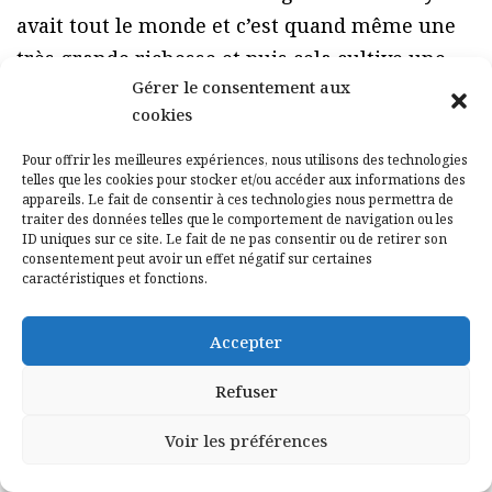
avait tout le monde et c’est quand même une
très grande richesse et puis cela cultive une
Gérer le consentement aux
petite part de modestie, d’humilité, ce qui
cookies
n’est jamais inutile pour la suite.
Et vous avez
voulu cette cité scolaire gratuite…
Oui
Pour offrir les meilleures expériences, nous utilisons des technologies
telles que les cookies pour stocker et/ou accéder aux informations des
gratuite. Selon les modalités habituelles de
appareils. Le fait de consentir à ces technologies nous permettra de
l’enseignement public en France qui est
traiter des données telles que le comportement de navigation ou les
ID uniques sur ce site. Le fait de ne pas consentir ou de retirer son
effectivement gratuit. Nous avons beaucoup
consentement peut avoir un effet négatif sur certaines
caractéristiques et fonctions.
réfléchi et cela nous a semblé la solution la
plus normale même si, entre parenthèses, je
Accepter
ferai une petite remarque: lorsque des parents
de milieux très favorisés viennent c’est un
Refuser
avantage qu’on leur offre puisqu’on ne leur
Voir les préférences
demande rien alors que, éventuellement, ils
pourraient payer . Mais la solution la plus