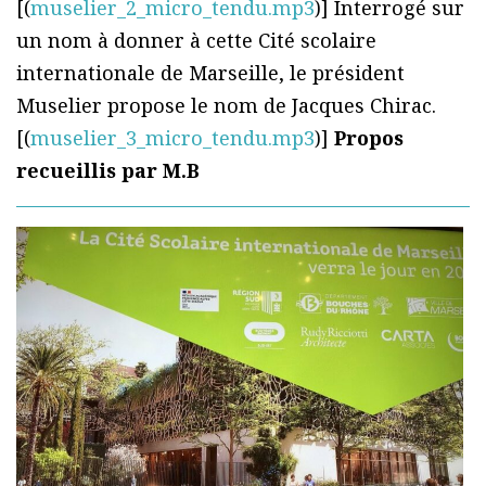
[(
muselier_2_micro_tendu.mp3
)] Interrogé sur
un nom à donner à cette Cité scolaire
internationale de Marseille, le président
Muselier propose le nom de Jacques Chirac.
[(
muselier_3_micro_tendu.mp3
)]
Propos
recueillis par M.B