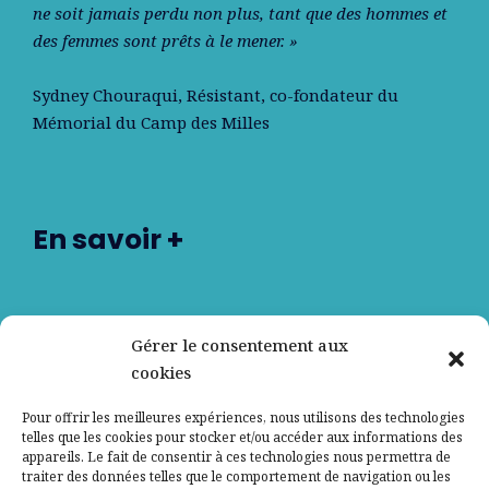
ne soit jamais perdu non plus, tant que des hommes et
des femmes sont prêts à le mener. »
Sydney Chouraqui
, Résistant, co-fondateur du
Mémorial du Camp des Milles
En savoir +
Nos partenaires
Gérer le consentement aux
cookies
Qui sommes-nous ?
Pour offrir les meilleures expériences, nous utilisons des technologies
telles que les cookies pour stocker et/ou accéder aux informations des
Contactez-nous
appareils. Le fait de consentir à ces technologies nous permettra de
traiter des données telles que le comportement de navigation ou les