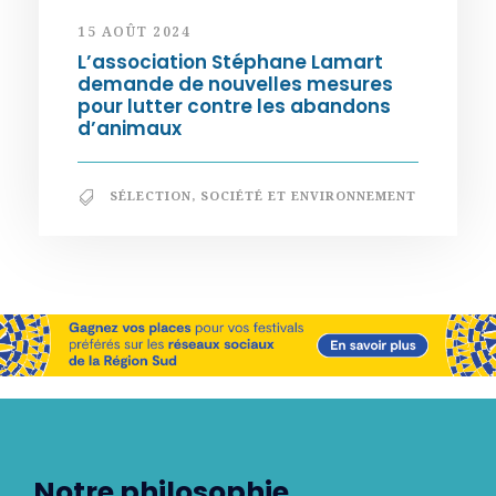
15 AOÛT 2024
L’association Stéphane Lamart
demande de nouvelles mesures
pour lutter contre les abandons
d’animaux
SÉLECTION
,
SOCIÉTÉ ET ENVIRONNEMENT
Notre philosophie