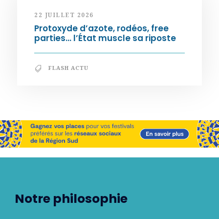
22 JUILLET 2026
Protoxyde d’azote, rodéos, free
parties… l’État muscle sa riposte
FLASH ACTU
Notre philosophie