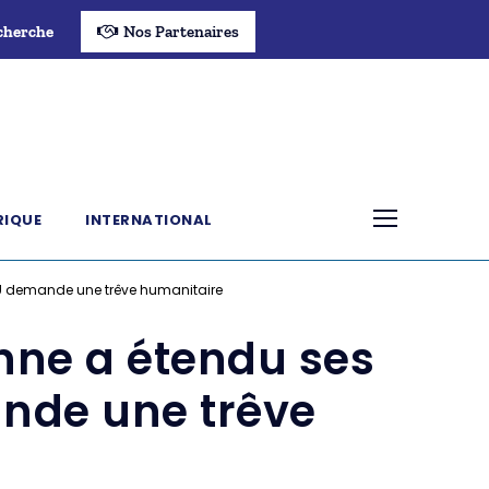
cherche
Nos Partenaires
RIQUE
INTERNATIONAL
ONU demande une trêve humanitaire
enne a étendu ses
ande une trêve