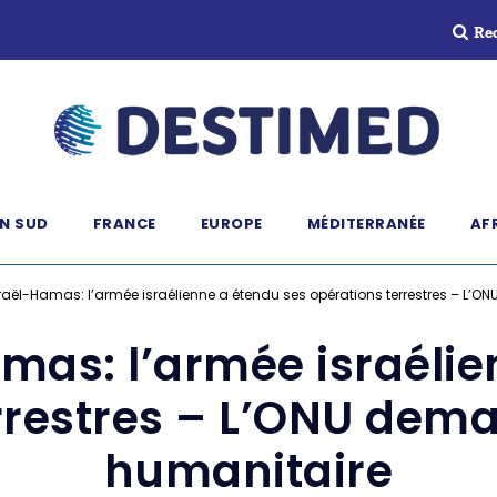
Re
N SUD
FRANCE
EUROPE
MÉDITERRANÉE
AF
sraël-Hamas: l’armée israélienne a étendu ses opérations terrestres – L’
amas: l’armée israéli
rrestres – L’ONU dem
humanitaire