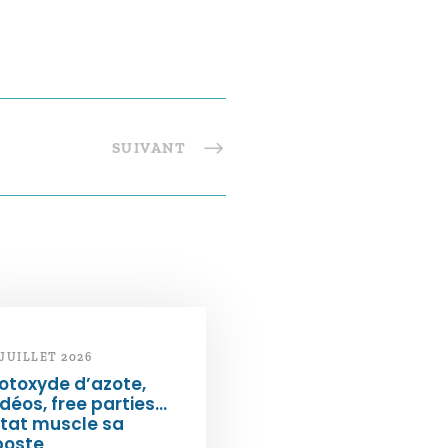
SUIVANT
 JUILLET 2026
otoxyde d’azote,
déos, free parties…
État muscle sa
poste