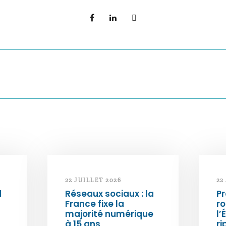
22 JUILLET 2026
22
d
Réseaux sociaux : la
Pr
France fixe la
ro
majorité numérique
l’
à 15 ans
ri