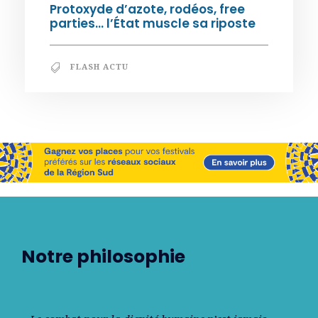
Protoxyde d’azote, rodéos, free
parties… l’État muscle sa riposte
FLASH ACTU
Notre philosophie