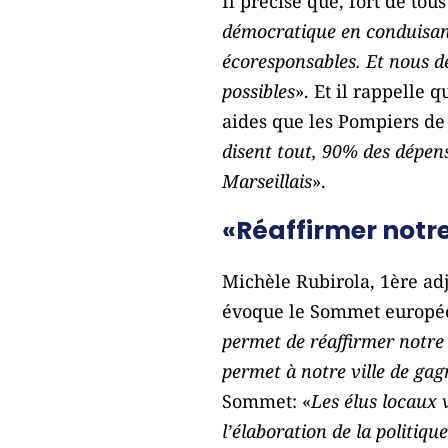
Il précise que, fort de tou
démocratique en conduisant 
écoresponsables. Et nous de
possibles
». Et il rappelle
aides que les Pompiers de 
disent tout, 90% des dépens
Marseillais
».
«Réaffirmer not
Michèle Rubirola, 1ère adj
évoque le Sommet européen 
permet de réaffirmer notre 
permet à notre ville de gagn
Sommet: «
Les élus locaux 
l’élaboration de la politiq