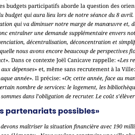
 budgets participatifs aborde la question des orien
 budget qui aura lieu lors de notre séance du 8 avril.
flation qui va diminuer notre marge de manœuvre et, 
 donc entraîner une demande supplémentaire envers notr
érenciation, décentralisation, déconcentration et simpl
aquelle nous avons encore beaucoup de perspectives flo
ct
». Dans ce contexte Joël Canicave rappelle: «
Les re
 aux dépenses
» et, même sans recrutement à la Ville:
haque année
». Il précise: «
Or, cette année, face au man
ertain nombre de services: le logement, les bibliothèque
 sommes dans l’obligation de recruter. Le coût s’élèv
s partenariats possibles»
devons maîtriser la situation financière avec 190 mil