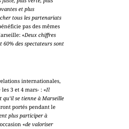
juste, plus verte, plus
ovantes et plus
cher tous les partenariats
 bénéficie pas des mêmes
arseille: «
Deux chiffres
nt 60% des spectateurs sont
elations internationales,
es 3 et 4 mars- : «
Il
 qu’il se tienne à Marseille
eront portés pendant le
nt plus participer à
’occasion «
de valoriser