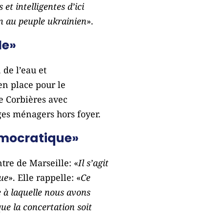
t intelligentes d’ici
n au peuple ukrainien
».
le»
 de l’eau et
en place pour le
de Corbières avec
ages ménagers hors foyer.
démocratique»
tre de Marseille: «
Il s’agit
que
». Elle rappelle: «
Ce
le à laquelle nous avons
ue la concertation soit