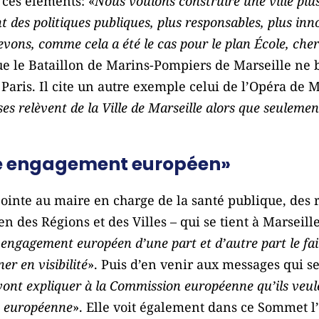
s ces éléments: «
Nous voulons construire une ville plus 
des politiques publiques, plus responsables, plus inn
vons, comme cela a été le cas pour le plan École, cher
 que le Bataillon de Marins-Pompiers de Marseille ne
Paris. Il cite un autre exemple celui de l’Opéra de M
es relèvent de la Ville de Marseille alors que seuleme
re engagement européen»
ointe au maire en charge de la santé publique, des r
des Régions et des Villes – qui se tient à Marseille l
engagement européen d’une part et d’autre part le fait
er en visibilité
». Puis d’en venir aux messages qui s
vont expliquer à la Commission européenne qu’ils veule
ue européenne
». Elle voit également dans ce Sommet l