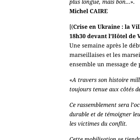
plus longue, mais bon…
».
Michel CAIRE
[(
Crise en Ukraine : la V
18h30 devant l’Hôtel de V
Une semaine après le début
marseillaises et les marsei
ensemble un message de p
«
A travers son histoire millé
toujours tenue aux côtés d
Ce rassemblement sera l’occ
durable et de témoigner leu
les victimes du conflit.
Cette mobilisation se tiend