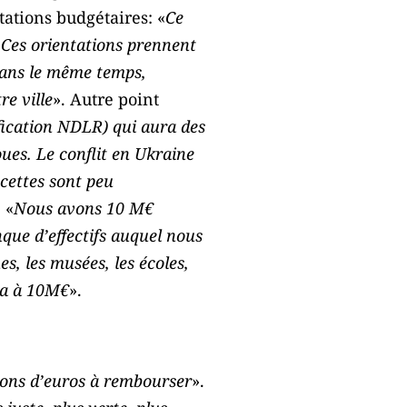
tations budgétaires: «
Ce
 Ces orientations prennent
dans le même temps,
e ville
». Autre point
ification NDLR) qui aura des
ues. Le conflit en Ukraine
cettes sont peu
 «
Nous avons 10 M€
que d’effectifs auquel nous
s, les musées, les écoles,
era à 10M€
».
lions d’euros à rembourser
».