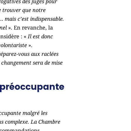
érogatives des juges pour
de trouver que notre
l… mais c’est indispensable.
nnel
». En revanche, la
nsidère : «
Il est donc
volontariste
».
réparez-vous aux raclées
 changement sera de mise
as préoccupante
occupante malgré les
plus complexe. La Chambre
 recommandations