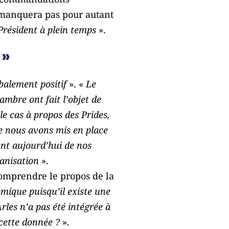
e manquera pas pour autant
Président à plein temps
».
 »
balement positif
». «
Le
mbre ont fait l’objet de
e cas à propos des Prides,
ue nous avons mis en place
nent aujourd’hui de nos
anisation
».
comprendre le propos de la
omique puisqu’il existe une
rles n’a pas été intégrée à
 cette donnée ?
».