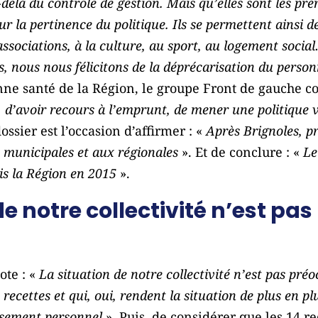
-delà du contrôle de gestion. Mais qu’elles sont les pr
ur la pertinence du politique. Ils se permettent ainsi 
associations, à la culture, au sport, au logement socia
, nous nous félicitons de la déprécarisation du perso
ne santé de la Région, le groupe Front de gauche co
u, d’avoir recours à l’emprunt, de mener une politique 
ossier est l’occasion d’affirmer : «
Après Brignoles, p
x municipales et aux régionales
». Et de conclure : «
Le
is la Région en 2015
».
 de notre collectivité n’est p
ote : «
La situation de notre collectivité n’est pas pré
recettes et qui, oui, rendent la situation de plus en 
ssement personnel
». Puis, de considérer que les 14