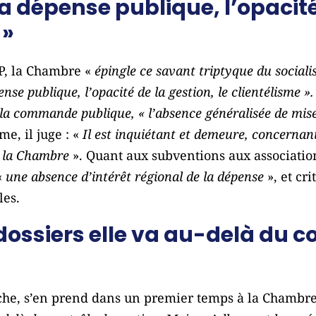
la dépense publique, l’opacité
 »
P, la Chambre «
épingle ce savant triptyque du sociali
pense publique, l’opacité de la gestion, le clientélisme »
e la commande publique, « l’absence généralisée de mis
e, il juge : «
Il est inquiétant et demeure, concernant
 la Chambre
». Quant aux subventions aux association
«
une absence d’intérêt régional de la dépense
», et cri
les.
 dossiers elle va au-delà du c
che, s’en prend dans un premier temps à la Chambre 