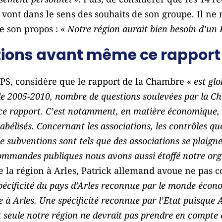
vont dans le sens des souhaits de son groupe. Il n
e son propos : «
Notre région aurait bien besoin d’un 
ations avant même ce rapport
PS, considère que le rapport de la Chambre «
est glo
de 2005-2010, nombre de questions soulevées par la Cha
ce rapport. C’est notamment, en matière économique, l
bélisés. Concernant les associations, les contrôles q
 de subventions sont tels que des associations se plaig
ommandes publiques nous avons aussi étoffé notre org
e la région à Arles, Patrick allemand avoue ne pas 
spécificité du pays d’Arles reconnue par le monde écon
e à Arles. Une spécificité reconnue par l’Etat puisque A
et seule notre région ne devrait pas prendre en compte