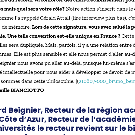
s mais quel sera votre rôle?
Notre action s’inscrit dans l
omme l’a rappelé Gérald Attali (lire interview plus bas), c’
oir de mémoire.
Lors de cette signature, vous avez salué la p
ie. Une telle convention est-elle unique en France ?
Cette
es sera dupliquée. Mais, parfois, il y a une relation entre de
mmes. Elle est plus sensible et elle nous permet d’aller au-d
Beignier nous avons pu aller au-delà, puisque lui-même s’e
lté intellectuelle pour nous aider à développer ce devoir de
 sommes dans cette philosophie. [(
210607-000_bruno_ben
ireille BIANCIOTTO
rd Beignier, Recteur de la région 
ôte d’Azur, Recteur de l’académie
versités le recteur revient sur le b