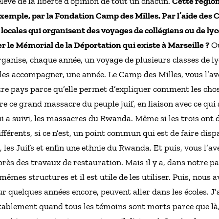
relève de la liberté d’opinion de tout un chacun.
Cette région
emple, par la Fondation Camp des Milles. Par l’aide des
s locales qui organisent des voyages de collégiens ou de ly
r le Mémorial de la Déportation qui existe à Marseille ?
O
rganise, chaque année, un voyage de plusieurs classes de 
 les accompagner, une année. Le Camp des Milles, vous l’avez
e pays parce qu’elle permet d’expliquer comment les chose
re ce grand massacre du peuple juif, en liaison avec ce qui 
i a suivi, les massacres du Rwanda. Même si les trois ont d
férents, si ce n’est, un point commun qui est de faire disp
, les Juifs et enfin une ethnie du Rwanda. Et puis, vous l’av
près des travaux de restauration. Mais il y a, dans notre p
êmes structures et il est utile de les utiliser. Puis, nous 
 quelques années encore, peuvent aller dans les écoles. J’a
tablement quand tous les témoins sont morts parce que là