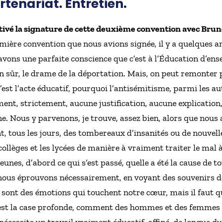
tenariat. Entretien.
tivé la signature de cette deuxième convention avec Bru
remière convention que nous avions signée, il y a quelques an
vons une parfaite conscience que c’est à l’Éducation d’ense
ien sûr, le drame de la déportation. Mais, on peut remonter p
c’est l’acte éducatif, pourquoi l’antisémitisme, parmi les 
ment, strictement, aucune justification, aucune explication
ne. Nous y parvenons, je trouve, assez bien, alors que nou
, tous les jours, des tombereaux d’insanités ou de nouvelles
 collèges et les lycées de manière à vraiment traiter le mal à
unes, d’abord ce qui s’est passé, quelle a été la cause de tou
 nous éprouvons nécessairement, en voyant des souvenirs d
ce sont des émotions qui touchent notre cœur, mais il fau
le est la case profonde, comment des hommes et des femmes 
 nécessite un travail vraiment éducatif, affiné, de longue d