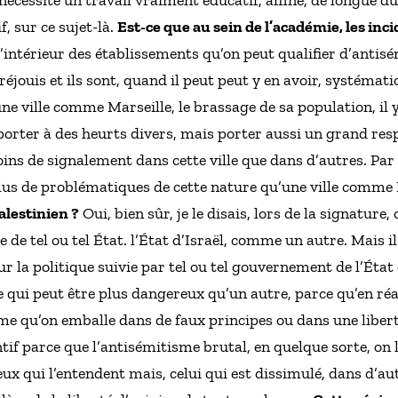
f, sur ce sujet-là.
Est-ce que au sein de l’académie, les inc
 l’intérieur des établissements qu’on peut qualifier d’anti
éjouis et ils sont, quand il peut peut y en avoir, systémat
 une ville comme Marseille, le brassage de sa population, il 
porter à des heurts divers, mais porter aussi un grand resp
ns de signalement dans cette ville que dans d’autres. Par
lus de problématiques de cette nature qu’une ville comme 
palestinien ?
Oui, bien sûr, je le disais, lors de la signature
e de tel ou tel État. l’État d’Israël, comme un autre. Mais i
r la politique suivie par tel ou tel gouvernement de l’État d
qui peut être plus dangereux qu’un autre, parce qu’en réalit
sme qu’on emballe dans de faux principes ou dans une libert
ttentif parce que l’antisémitisme brutal, en quelque sorte, 
ux qui l’entendent mais, celui qui est dissimulé, dans d’aut