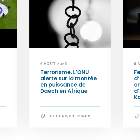
6 AOÛT 2026
6 
Terrorisme. L’ONU
Fe
alerte sur la montée
d’
en puissance de
or
Daech en Afrique
d
K
A LA UNE
,
POLITIQUE