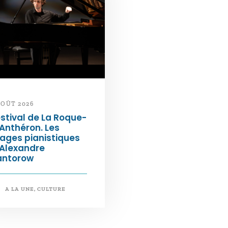
AOÛT 2026
stival de La Roque-
Anthéron. Les
ages pianistiques
’Alexandre
antorow
A LA UNE
,
CULTURE