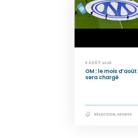
6 AOÛT 2026
OM : le mois d’août
sera chargé
SÉLECTION
,
SPORTS