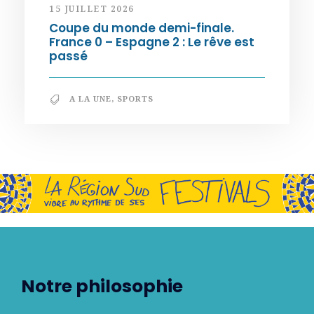
15 JUILLET 2026
Coupe du monde demi-finale.
France 0 – Espagne 2 : Le rêve est
passé
A LA UNE
,
SPORTS
Notre philosophie