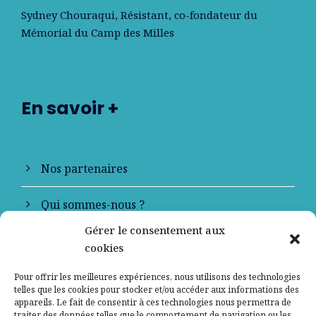
Sydney Chouraqui
, Résistant, co-fondateur du
Mémorial du Camp des Milles
En savoir +
Nos partenaires
Qui sommes-nous ?
Gérer le consentement aux
Contactez-nous
cookies
Mentions légales
Pour offrir les meilleures expériences, nous utilisons des technologies
telles que les cookies pour stocker et/ou accéder aux informations des
appareils. Le fait de consentir à ces technologies nous permettra de
Politique de confidentialité
traiter des données telles que le comportement de navigation ou les