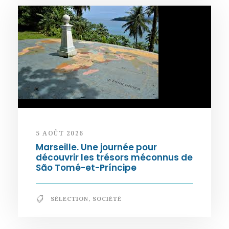
5 AOÛT 2026
Marseille. Une journée pour
découvrir les trésors méconnus de
São Tomé-et-Príncipe
SÉLECTION
,
SOCIÉTÉ