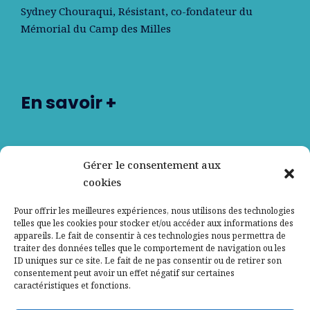
Sydney Chouraqui
, Résistant, co-fondateur du
Mémorial du Camp des Milles
En savoir +
Nos partenaires
Gérer le consentement aux
cookies
Qui sommes-nous ?
Pour offrir les meilleures expériences, nous utilisons des technologies
telles que les cookies pour stocker et/ou accéder aux informations des
Contactez-nous
appareils. Le fait de consentir à ces technologies nous permettra de
traiter des données telles que le comportement de navigation ou les
ID uniques sur ce site. Le fait de ne pas consentir ou de retirer son
Mentions légales
consentement peut avoir un effet négatif sur certaines
caractéristiques et fonctions.
Politique de confidentialité