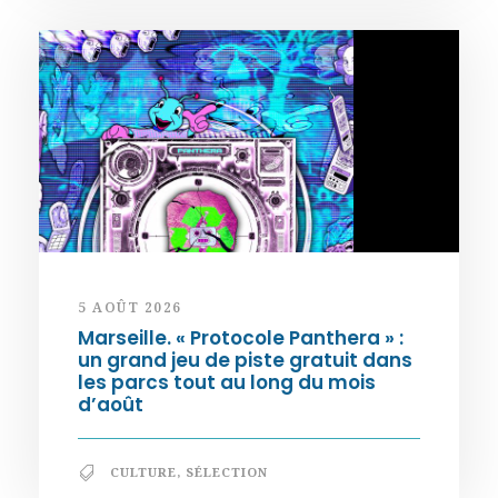
5 AOÛT 2026
Marseille. « Protocole Panthera » :
un grand jeu de piste gratuit dans
les parcs tout au long du mois
d’août
CULTURE
,
SÉLECTION