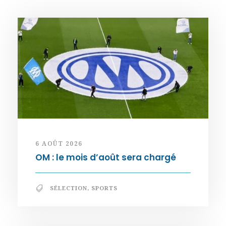
6 AOÛT 2026
OM : le mois d’août sera chargé
SÉLECTION
,
SPORTS