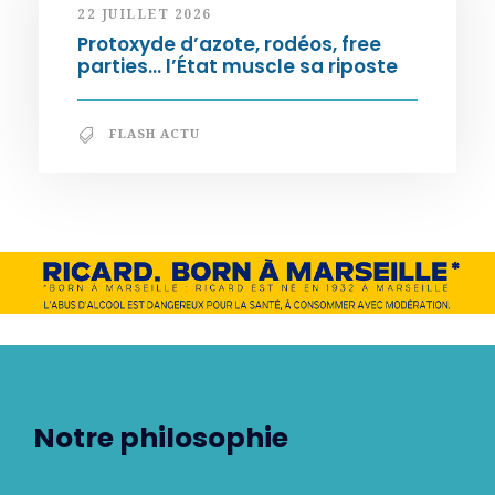
22 JUILLET 2026
Protoxyde d’azote, rodéos, free
parties… l’État muscle sa riposte
FLASH ACTU
Notre philosophie