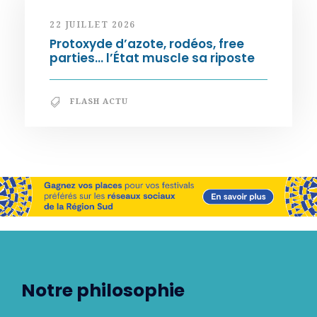
22 JUILLET 2026
Protoxyde d’azote, rodéos, free
parties… l’État muscle sa riposte
FLASH ACTU
Notre philosophie