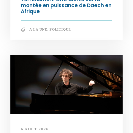
montée en puissance de Daech en
Afrique
A LA UNE
,
POLITIQUE
6 AOÛT 2026