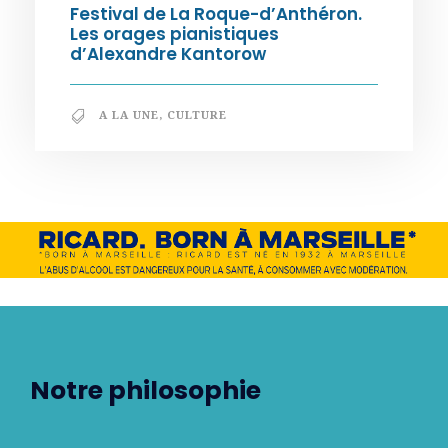
Festival de La Roque-d’Anthéron.
Les orages pianistiques
d’Alexandre Kantorow
A LA UNE
,
CULTURE
Notre philosophie