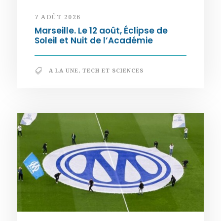
7 AOÛT 2026
Marseille. Le 12 août, Éclipse de
Soleil et Nuit de l’Académie
A LA UNE
,
TECH ET SCIENCES