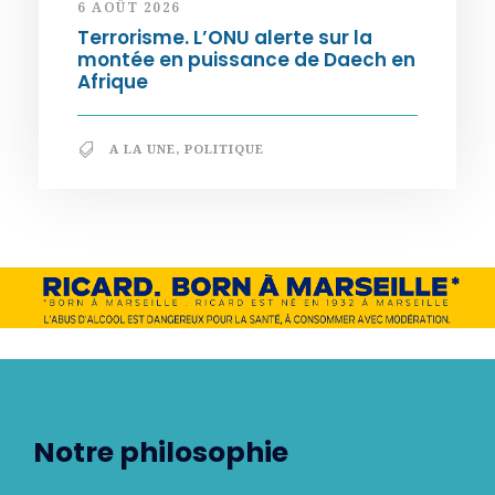
6 AOÛT 2026
Terrorisme. L’ONU alerte sur la
montée en puissance de Daech en
Afrique
A LA UNE
,
POLITIQUE
Notre philosophie