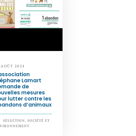
 AOÛT 2024
association
téphane Lamart
emande de
ouvelles mesures
ur lutter contre les
bandons d’animaux
SÉLECTION
,
SOCIÉTÉ ET
VIRONNEMENT