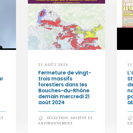
21 AOÛT 2024
15
Fermeture de vingt-
L’
ur
trois massifs
S
forestiers dans les
d
Bouches-du-Rhône
n
demain mercredi 21
po
août 2024
a
ET
SÉLECTION
,
SOCIÉTÉ ET
ENVIRONNEMENT
EN