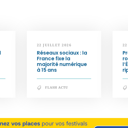
22 JUILLET 2026
22
d
Réseaux sociaux : la
Pr
France fixe la
ro
majorité numérique
l’
à 15 ans
ri
FLASH ACTU