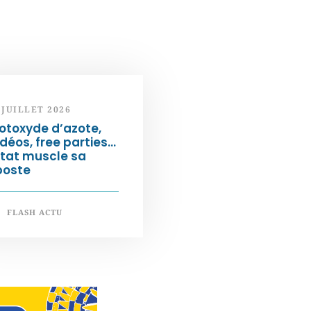
 JUILLET 2026
otoxyde d’azote,
déos, free parties…
État muscle sa
poste
FLASH ACTU