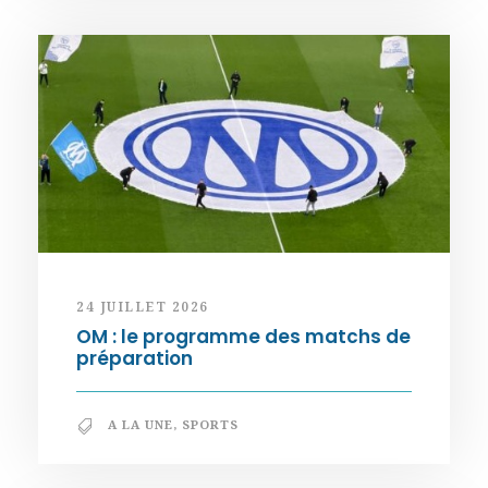
24 JUILLET 2026
OM : le programme des matchs de
préparation
A LA UNE
,
SPORTS