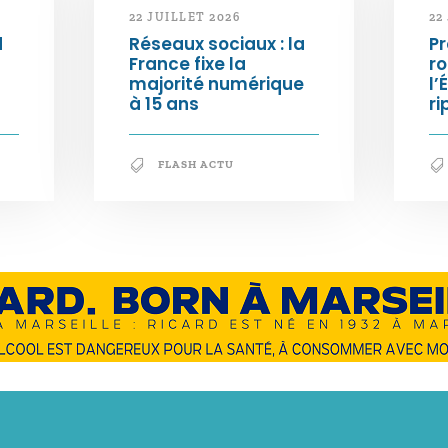
22 JUILLET 2026
22
d
Réseaux sociaux : la
Pr
France fixe la
ro
majorité numérique
l’
à 15 ans
ri
FLASH ACTU