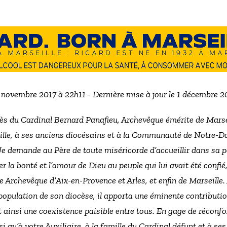
3 novembre 2017 à 22h11 - Dernière mise à jour le 1 décembre 
cès du Cardinal Bernard Panafieu, Archevêque émérite de Marsei
ille, à ses anciens diocésains et à la Communauté de Notre-Da
e demande au Père de toute miséricorde d’accueillir dans sa p
r la bonté et l’amour de Dieu au peuple qui lui avait été conf
 Archevêque d’Aix-en-Provence et Arles, et enfin de Marseille. 
a population de son diocèse, il apporta une éminente contributio
nt ainsi une coexistence paisible entre tous. En gage de réconfo
i qu’à votre Auxiliaire, à la famille du Cardinal défunt et à se