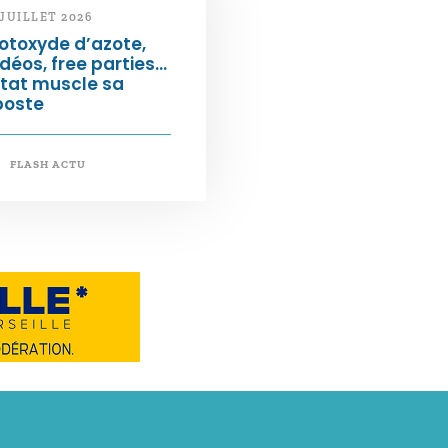
 JUILLET 2026
otoxyde d’azote,
déos, free parties…
État muscle sa
poste
FLASH ACTU