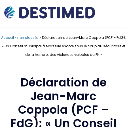
Accueil
»
non classés
»
Déclaration de Jean-Marc Coppola (PCF – FdG):
« Un Conseil municipal à Marseille encore sous le coup du sécuritaire et
de la haine et des violences verbales du FN »
Déclaration de
Jean-Marc
Coppola (PCF –
FdG): « Un Conseil